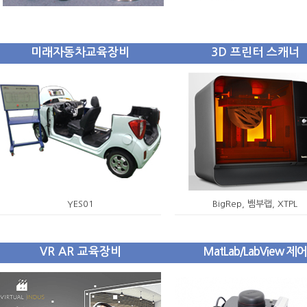
미래자동차교육장비
3D 프린터 스캐너
YES01
BigRep, 뱀부랩, XTPL
VR AR 교육장비
MatLab/LabView 제