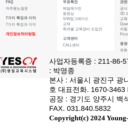
FAQ
무료특전
관련
자주묻는질문
메일메거진
공식
동영상
3D
7가지 특징과 이익
S/W업그레이드
교육
교재
Qua
7가지 특징과 이익
학과별 교육장비 도입안
자동
개인정보처리방침
Pic
고객센터
동영
CALL센터
유튜
사업자등록증 : 211-86-
: 박영종
본사 : 서울시 광진구 광나
호 대표전화. 1670-3463 F
공장 : 경기도 양주시 백석읍
FAX. 031.840.5832
Copyright(c) 2024 Young-i