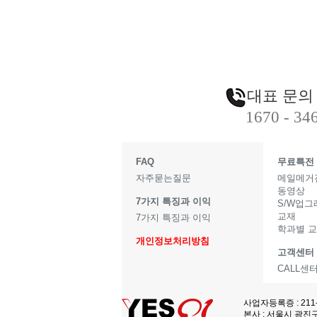
대표 문의
1670 - 34
FAQ
무료특전
자주묻는질문
메일메거
동영상
7가지 특징과 이익
S/W업
교재
7가지 특징과 이익
학과별 
개인정보처리방침
고객센터
CALL센
사업자등록증 : 211
본사 : 서울시 광진구 