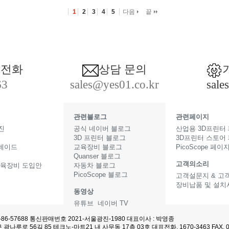
1
2
3
4
5
다음
끝
 전화
상담 문의
63
sales@yes01.co.kr
sale
관련블로그
관련페이지
진
공식 네이버 블로그
산업용 3D프린터
3D 프린터 블로그
3D프린터 스토어
그레이드
교육장비 블로그
PicoScope 페이
Quanser 블로그
고객의소리
교육장비 도입안
자동차 블로그
PicoScope 블로그
고객설문지 & 고
장비납품 및 설치
동영상
터
유튜브
네이버 TV
-86-57688 통신판매번호 2021-서울광진-1980 대표이사 : 박영종
광나루로 56길 85 테크노-마트21 내 사무동 17층 03호 대표전화. 1670-3463 FAX. 03