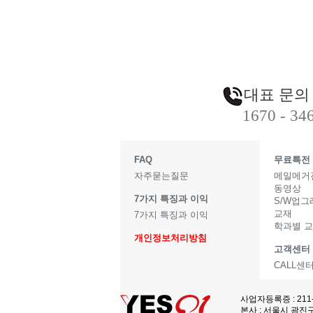
대표 문의
1670 - 34
FAQ
무료특전
자주묻는질문
메일메거
동영상
7가지 특징과 이익
S/W업
교재
7가지 특징과 이익
학과별 
개인정보처리방침
고객센터
CALL센
사업자등록증 : 211
본사 : 서울시 광진구 