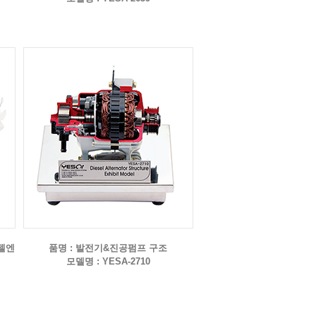
디젤엔
품명 : 발전기&진공펌프 구조
모델명 : YESA-2710