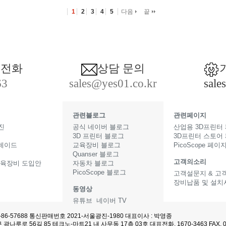
1
2
3
4
5
다음
끝
 전화
상담 문의
63
sales@yes01.co.kr
sale
관련블로그
관련페이지
진
공식 네이버 블로그
산업용 3D프린터
3D 프린터 블로그
3D프린터 스토어
그레이드
교육장비 블로그
PicoScope 페이
Quanser 블로그
고객의소리
교육장비 도입안
자동차 블로그
PicoScope 블로그
고객설문지 & 고
장비납품 및 설치
동영상
터
유튜브
네이버 TV
-86-57688 통신판매번호 2021-서울광진-1980 대표이사 : 박영종
광나루로 56길 85 테크노-마트21 내 사무동 17층 03호 대표전화. 1670-3463 FAX. 03