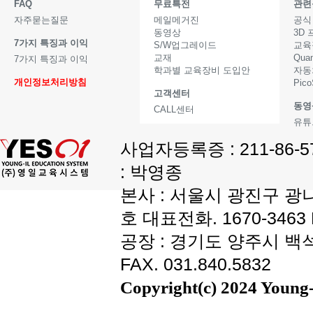
FAQ
무료특전
관련
자주묻는질문
메일메거진
공식
동영상
3D
7가지 특징과 이익
S/W업그레이드
교육
교재
Qua
7가지 특징과 이익
학과별 교육장비 도입안
자동
개인정보처리방침
Pic
고객센터
동영
CALL센터
유튜
사업자등록증 : 211-86-
: 박영종
본사 : 서울시 광진구 광나
호 대표전화. 1670-3463 F
공장 : 경기도 양주시 백석읍
FAX. 031.840.5832
Copyright(c) 2024 Young-i