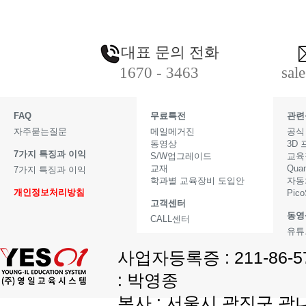
대표 문의 전화
1670 - 3463
sal
FAQ
무료특전
관련
자주묻는질문
메일메거진
공식
동영상
3D
7가지 특징과 이익
S/W업그레이드
교육
교재
Qua
7가지 특징과 이익
학과별 교육장비 도입안
자동
개인정보처리방침
Pic
고객센터
동영
CALL센터
유튜
사업자등록증 : 211-86-
: 박영종
본사 : 서울시 광진구 광나