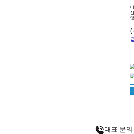
더
선
많
대표 문의