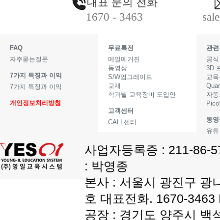
대표 문의 전화
1670 - 3463
sal
FAQ
무료특전
관련
자주묻는질문
메일메거진
공식
동영상
3D
7가지 특징과 이익
S/W업그레이드
교육
교재
Qua
7가지 특징과 이익
학과별 교육장비 도입안
자동
개인정보처리방침
Pic
고객센터
동영
CALL센터
유튜
사업자등록증 : 211-86-
: 박영종
본사 : 서울시 광진구 광나
호 대표전화. 1670-3463 F
공장 : 경기도 양주시 백석읍