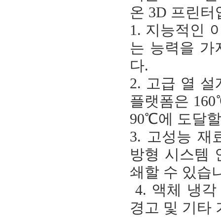
온 3D 프린
1. 지능적인 
는 능력을 가
다.
2. 고급 열 
플랫폼은 16
90℃에 도달
3. 고성능 
방형 시스템 
쇄할 수 있
4. 액체 냉각
경고 및 기타