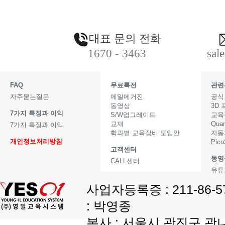
대표 문의 전화
1670 - 3463
sal
FAQ
무료특전
관련
자주묻는질문
메일메거진
공식
동영상
3D
7가지 특징과 이익
S/W업그레이드
교육
교재
Qua
7가지 특징과 이익
학과별 교육장비 도입안
자동
개인정보처리방침
Pic
고객센터
동영
CALL센터
유튜
사업자등록증 : 211-86-
: 박영종
본사 : 서울시 광진구 광나