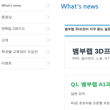
What's news
What's news
동영상
S/W업그레이드
뱀부랩 3D프린터 자주 묻는 질문
교재
뱀부랩 3D프
학과별 교육장비 도입안
AMS, 필라멘트, 노즐, 
이벤트
Q1. 뱀부랩 A
답변 요약
A1은 초보자용 오픈형 프린