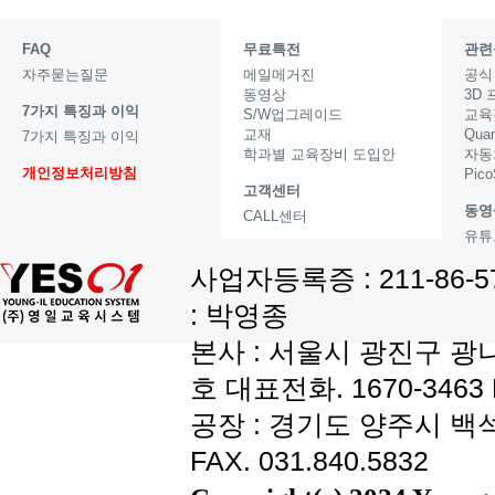
FAQ
무료특전
관련
자주묻는질문
메일메거진
공식
동영상
3D
7가지 특징과 이익
S/W업그레이드
교육
교재
Qua
7가지 특징과 이익
학과별 교육장비 도입안
자동
개인정보처리방침
Pic
고객센터
동영
CALL센터
유튜
사업자등록증 : 211-86-
: 박영종
본사 : 서울시 광진구 광나
호 대표전화. 1670-3463 F
공장 : 경기도 양주시 백석읍
FAX. 031.840.5832