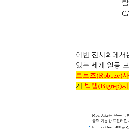
탈
C
이번 전시회에서는
있는
세계 일등 
로보즈(Roboze)사
게
빅랩(Bigrep)사
Mcor Arke
는 무독성,
출력 가능한 프린터입
Roboze One+ 400
은 