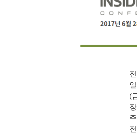
전시
일시
(금
장
주최
전