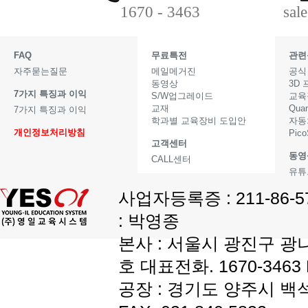
1670 - 3463
sal
FAQ
무료특전
관련
자주묻는질문
메일메거진
공식
동영상
3D
7가지 특징과 이익
S/W업그레이드
교육
교재
Qua
7가지 특징과 이익
학과별 교육장비 도입안
자동
개인정보처리방침
Pic
고객센터
동영
CALL센터
유튜
사업자등록증 : 211-86-
: 박영종
본사 : 서울시 광진구 광나
호 대표전화. 1670-3463 F
공장 : 경기도 양주시 백석읍