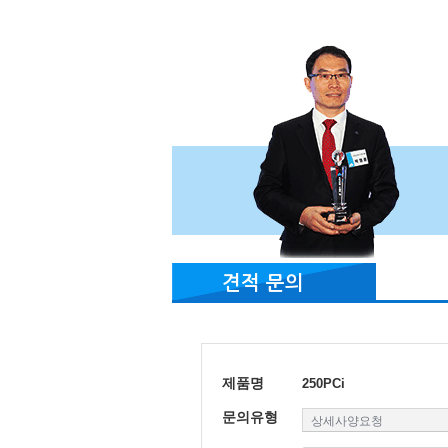
견적 문의
제품명
250PCi
문의유형